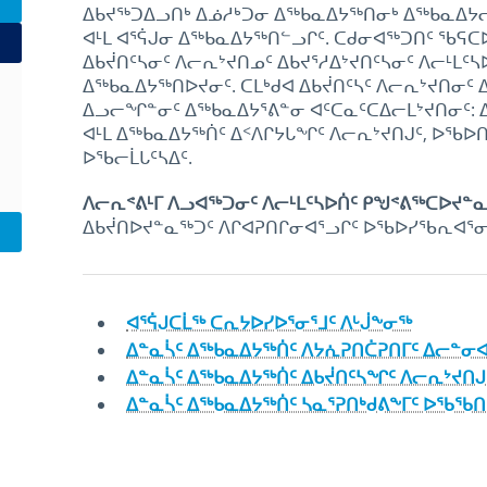
ᐃᑲᔪᖅᑐᐃᓗᑎᒃ ᐃᓅᓱᒃᑐᓂ ᐃᖅᑲᓇᐃᔭᖅᑎᓂᒃ ᐃᖅᑲᓇᐃᔭ
ᐊᒻᒪ ᐊᕐᕌᒍᓂ ᐃᖅᑲᓇᐃᔭᖅᑎᓪᓗᒋᑦ. ᑕᑯᓂᐊᖅᑐᑎᑦ ᖃᕋᑕᐅᔭ
ᐃᑲᔫᑎᑦᓴᓂᑦ ᐱᓕᕆᔾᔪᑎᓄᑦ ᐃᑲᔪᕐᓱᐃᔾᔪᑎᑦᓴᓂᑦ ᐱᓕᒻᒪᑦ
ᐃᖅᑲᓇᐃᔭᖅᑎᐅᔪᓂᑦ. ᑕᒪᒃᑯᐊ ᐃᑲᔫᑎᑦᓴᑦ ᐱᓕᕆᔾᔪᑎᓂ
ᐃᓗᓕᖏᓐᓂᑦ ᐃᖅᑲᓇᐃᔭᕐᕕᓐᓂ ᐊᑦᑕᓇᑦᑕᐃᓕᒪᔾᔪᑎᓂᑦ: 
ᐊᒻᒪ ᐃᖅᑲᓇᐃᔭᖅᑏᑦ ᐃᑉᐱᒋᔭᒐᖏᑦ ᐱᓕᕆᔾᔪᑎᒍᑦ, ᐅᖃᐅᑎ
ᐅᖃᓕᒫᒐᑦᓴᐃᑦ.
ᐱᓕᕆᕝᕕᒻᒥ ᐱᓗᐊᖅᑐᓂᑦ ᐱᓕᒻᒪᑦᓴᐅᑏᑦ ᑭᖑᕝᕕᖅᑕᐅᔪᓐ
ᐃᑲᔫᑎᐅᔪᓐᓇᖅᑐᑦ ᐱᒋᐊᕈᑎᒋᓂᐊᕐᓗᒋᑦ ᐅᖃᐅᓯᖃᕆᐊᕐᓂᕐ
ᐊᕐᕌᒍᑕᒫᖅ ᑕᕆᔭᐅᓯᐅᕐᓂᕐᒧᑦ ᐱᒡᒎᖕᓂᖅ
ᐃᓐᓇᓵᑦ ᐃᖅᑲᓇᐃᔭᖅᑏᑦ ᐱᔭᕇᕈᑎᑖᕈᑎᒥᑦ ᐃᓕᓐᓂ
ᐃᓐᓇᓵᑦ ᐃᖅᑲᓇᐃᔭᖅᑏᑦ ᐃᑲᔫᑎᑦᓴᖏᑦ ᐱᓕᕆᔾᔪᑎᒍ
ᐃᓐᓇᓵᑦ ᐃᖅᑲᓇᐃᔭᖅᑏᑦ ᓴᓇᕐᕈᑎᒃᑯᕕᖕᒥᑦ ᐅᖃᖃ