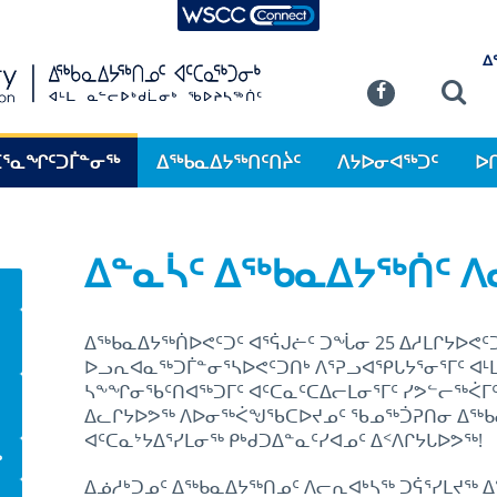
WSCC Connect
SKIP TO MAIN CONTENT
ᐃ
Commission
Se
Facebook
ᑕᕐᓇᖏᑦᑐᒦᓐᓂᖅ
ᐃᖅᑲᓇᐃᔭᖅᑎᑦᑎᔩᑦ
ᐱᔭᐅᓂᐊᖅᑐᑦ
ᐅ
ᐃᓐᓇᓵᑦ ᐃᖅᑲᓇᐃᔭᖅᑏᑦ 
ᐃᖅᑲᓇᐃᔭᖅᑏᐅᕙᑦᑐᑦ ᐊᕐᕌᒍᓖᑦ ᑐᖔᓂ 25 ᐃᓱᒪᒋᔭᐅᕙᑦᑐᑦ
ᐅᓗᕆᐊᓇᖅᑐᒦᓐᓂᕐᓴᐅᕙᑦᑐᑎᒃ ᐱᕐᕈᓗᐊᕿᒐᔭᕐᓂᕐᒥᑦ ᐊᒻ
ᓴᖕᖏᓂᖃᑦᑎᐊᖅᑐᒥᑦ ᐊᑦᑕᓇᑦᑕᐃᓕᒪᓂᕐᒥᑦ ᓯᕗᓪᓕᖅᐹ
ᐃᓚᒋᔭᐅᕗᖅ ᐱᐅᓂᖅᐹᖑᖃᑕᐅᔪᓄᑦ ᖃᓄᖅᑑᕈᑎᓂ ᐃᖅᑲᓇ
ᐊᑦᑕᓇᔾᔭᐃᕐᓯᒪᓂᖅ ᑭᒃᑯᑐᐃᓐᓇᑦᓯᐊᓄᑦ ᐃᑉᐱᒋᔭᒐᐅᕗᖅ!
ᒃ
ᐃᓅᓱᒃᑐᓄᑦ ᐃᖅᑲᓇᐃᔭᖅᑎᓄᑦ ᐱᓕᕆᐊᒃᓴᖅ ᑐᕌᕐᓯᒪᔪᖅ 