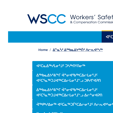
WSCC | Workers' Safety and Compensation 
Main navigation
ᐊᑦ
Home
ᐃᓐᓇᓵᑦ ᐃᖅᑲᓇᐃᔭᖅᑏᑦ ᐱᓕᕆᐊᑦᓴᖅ
Side navigation
ᐊᑦᑕᓇᐃᖅᓯᒪᓂᕐᒧᑦ ᑐᓴᖅᑎᑦᑎᓂᖅ
ᐃᖅᑲᓇᐃᔭᕐᕕᖕᒥ ᐋᓐᓂᐊᖃᖅᑕᐃᓕᒪᓂᕐᒧᑦ
ᐊᑦᑕᕐᓇᖅᑐᒧᐊᖅᑕᐃᓕᒪᓂᕐᒧᓪᓗ ᑐᑭᓯᒋᐊᕈᑎ
ᐃᖅᑲᓇᐃᔭᕐᕕᖕᒥ ᐋᓐᓂᐊᖃᖅᑕᐃᓕᒪᓂᕐᒧᑦ
ᐊᑦᑕᕐᓇᖅᑐᒧᐊᖅᑕᐃᓕᒪᓂᕐᒧᓪᓗ ᐃᓕᓐᓂᐊᕈᑎ
ᐋᖅᑭᒃᓱᐃᓂᖅ ᐊᑦᑕᓇᖅᑐᒦᑦᑕᐃᓕᓂᕐᒧᑦ ᐱᓕᕆᐊᒃᓴᓂ