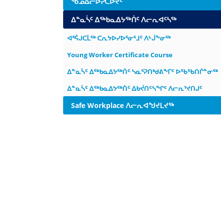
ᖃᓄᐃᓕᐅᕈᑕᐅᔪᑦ
ᐃᓐᓇᓵᑦ ᐃᖅᑲᓇᐃᔭᖅᑏᑦ ᐱᓕᕆᐊᑦᓴᖅ
ᐊᕐᕌᒍᑕᒫᖅ ᑕᕆᔭᐅᓯᐅᕐᓂᕐᒧᑦ ᐱᒡᒎᖕᓂᖅ
Young Worker Certificate Course
ᐃᓐᓇᓵᑦ ᐃᖅᑲᓇᐃᔭᖅᑏᑦ ᓴᓇᕐᕈᑎᒃᑯᕕᖕᒥᑦ ᐅᖃᖃᑎᒌᓐᓂᖅ
ᐃᓐᓇᓵᑦ ᐃᖅᑲᓇᐃᔭᖅᑏᑦ ᐃᑲᔫᑎᑦᓴᖏᑦ ᐱᓕᕆᔾᔪᑎᒍᑦ
Safe Workplace ᐱᓕᕆᐊᖑᔪᒪᔪᖅ