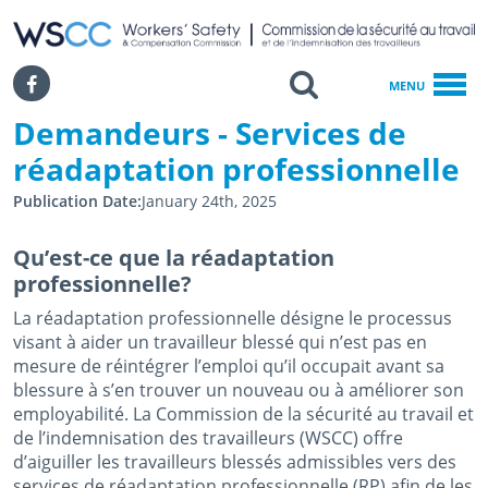
WSCC | Workers' Safety and Compensation Commission
SKIP TO MAIN CONTENT
Search
Facebook
MENU
Demandeurs - Services de
Accueil
réadaptation professionnelle
Demandeurs - Services De Réadaptation Professionnelle
Publication Date
January 24th, 2025
Qu’est-ce que la réadaptation
professionnelle?
La réadaptation professionnelle désigne le processus
visant à aider un travailleur blessé qui n’est pas en
mesure de réintégrer l’emploi qu’il occupait avant sa
blessure à s’en trouver un nouveau ou à améliorer son
employabilité. La Commission de la sécurité au travail et
de l’indemnisation des travailleurs (WSCC) offre
d’aiguiller les travailleurs blessés admissibles vers des
services de réadaptation professionnelle (RP) afin de les