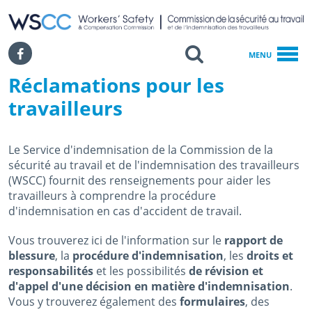
WSCC | Workers' Safety and Compensation Commission
SKIP TO MAIN CONTENT
Search
Facebook
MENU
Réclamations pour les
Accueil
Services Des Demandes D’indemnisation
travailleurs
Réclamations Pour Les Travailleurs
Le Service d'indemnisation de la Commission de la
sécurité au travail et de l'indemnisation des travailleurs
(WSCC) fournit des renseignements pour aider les
travailleurs à comprendre la procédure
d'indemnisation en cas d'accident de travail.
Vous trouverez ici de l'information sur le
rapport de
blessure
, la
procédure d'indemnisation
, les
droits et
responsabilités
et les possibilités
de révision et
d'appel d'une décision en matière d'indemnisation
.
Vous y trouverez également des
formulaires
, des