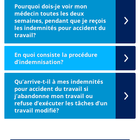
Pourquoi dois-je voir mon
médecin toutes les deux
semaines, pendant que je reçois
les indemnités pour accident du
travail?
En quoi consiste la procédure
d’indemnisation?
Qu’arrive-t-il à mes indemnités
pour accident du travail si
j’abandonne mon travail ou
refuse d’exécuter les tâches d’un
travail modifié?