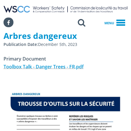
WSCC | Workers' Safety and Compensation Commission
SKIP TO MAIN CONTENT
Search
Facebook
MENU
Arbres dangereux
Accueil
Publication Date
December 5th, 2023
Arbres Dangereux
Primary Document
Toolbox Talk - Danger Trees - FR.pdf
December 5th, 2023
December 5th, 2023