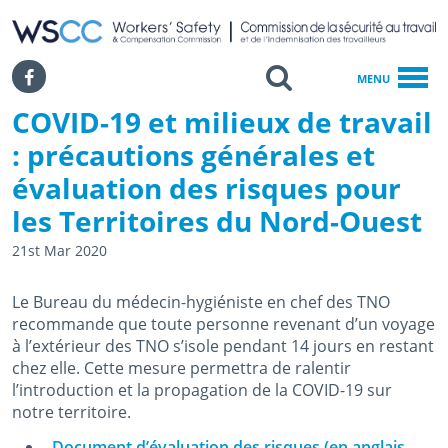
WSCC | Workers' Safety and Compensation Commission
SKIP TO MAIN CONTENT
Search
Facebook
MENU
COVID-19 et milieux de travail
Accueil
COVID-19 Et Milieux De Travail : Précautions Générales Et Évaluati
: précautions générales et
évaluation des risques pour
les Territoires du Nord-Ouest
21st Mar 2020
Le Bureau du médecin-hygiéniste en chef des TNO
recommande que toute personne revenant d’un voyage
à l’extérieur des TNO s’isole pendant 14 jours en restant
chez elle. Cette mesure permettra de ralentir
l’introduction et la propagation de la COVID-19 sur
notre territoire.
Document d’évaluation des risques (en anglais