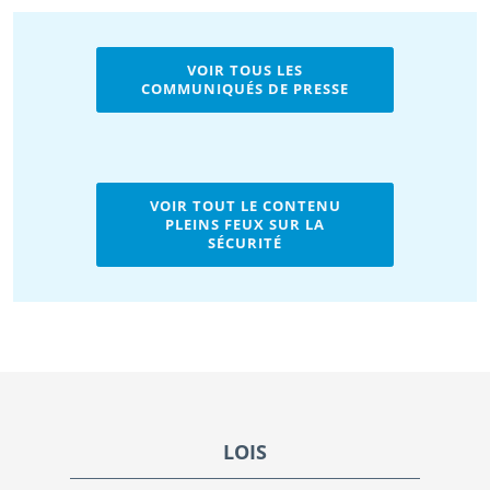
Sidebar 'Media Releses' link.
VOIR TOUS LES
COMMUNIQUÉS DE PRESSE
Sidebar 'Webinar' link.
VOIR TOUT LE CONTENU
PLEINS FEUX SUR LA
SÉCURITÉ
Footer
LOIS