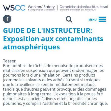
WSCC | Workers' Safety and Compensation Commission
SKIP TO MAIN CONTENT
Search
Facebook
MENU
GUIDE DE L'INSTRUCTEUR:
Accueil
GUIDE DE L'INSTRUCTEUR: Exposition Aux Contaminants Atmosphé
Exposition aux contaminants
atmosphériques
Teaser
Bon nombre de tâches de menuiserie produisent des
matières en suspension qui peuvent endommager les
poumons lors d’une inhalation. Certains produits
(comme les solvants et les adhésifs) sont si toxiques
que le travailleur se sent immédiatement malade,
tandis que d’autres peuvent provoquer des dommages
pulmonaires à long terme. L’exposition à la poussière
de bois est associée à divers effets négatifs sur les
poumons, y compris l’asthme et la bronchite chronique.