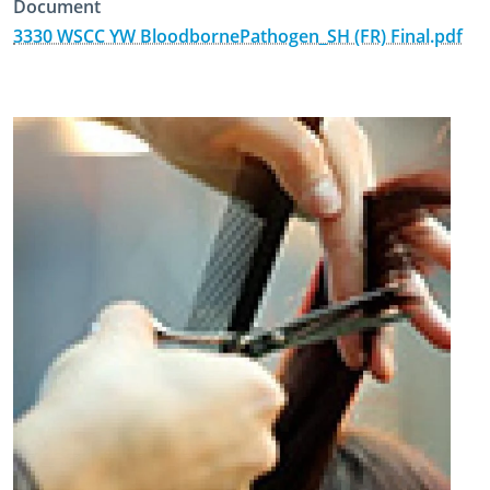
Document
3330 WSCC YW BloodbornePathogen_SH (FR) Final.pdf