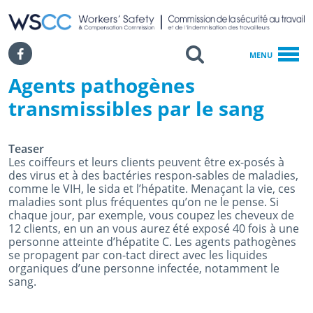
WSCC | Workers' Safety and Compensation Commission
SKIP TO MAIN CONTENT
Search
Facebook
MENU
Agents pathogènes
Accueil
Agents Pathogènes Transmissibles Par Le Sang
transmissibles par le sang
Teaser
Les coiffeurs et leurs clients peuvent être ex-posés à
des virus et à des bactéries respon-sables de maladies,
comme le VIH, le sida et l’hépatite. Menaçant la vie, ces
maladies sont plus fréquentes qu’on ne le pense. Si
chaque jour, par exemple, vous coupez les cheveux de
12 clients, en un an vous aurez été exposé 40 fois à une
personne atteinte d’hépatite C. Les agents pathogènes
se propagent par con-tact direct avec les liquides
organiques d’une personne infectée, notamment le
sang.