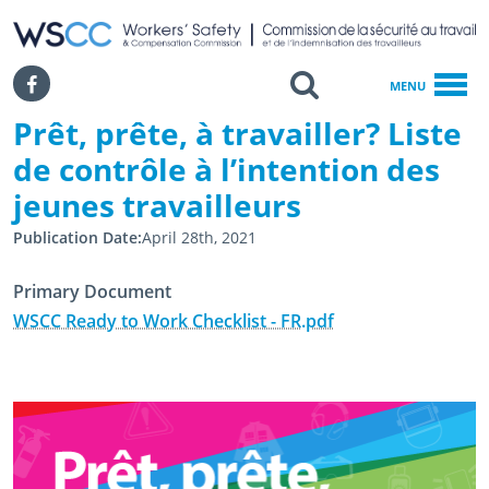
WSCC | Workers' Safety and Compensation Commission
SKIP TO MAIN CONTENT
Search
Facebook
MENU
Prêt, prête, à travailler? Liste
Accueil
de contrôle à l’intention des
Prêt, Prête, À Travailler? Liste De Contrôle À L’intention Des Jeunes
jeunes travailleurs
Publication Date
April 28th, 2021
Primary Document
WSCC Ready to Work Checklist - FR.pdf
April 28th, 2021
April 28th, 2021