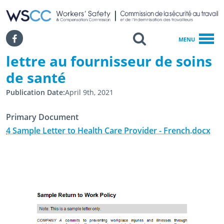
WSCC | Workers' Safety and Compensation Commission
SKIP TO MAIN CONTENT
Search
Facebook
MENU
lettre au fournisseur de soins
Accueil
Lettre Au Fournisseur De Soins De Santé
de santé
Publication Date
April 9th, 2021
Primary Document
4 Sample Letter to Health Care Provider - French.docx
March 19th, 2015
February 28th, 2025