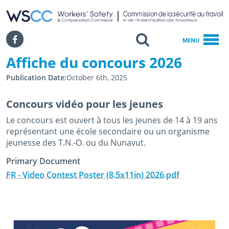
WSCC | Workers' Safety and Compensation Commission
SKIP TO MAIN CONTENT
Search
Facebook
MENU
Affiche du concours 2026
Accueil
Publication Date
October 6th, 2025
Affiche Du Concours 2026
Concours vidéo pour les jeunes
Le concours est ouvert à tous les jeunes de 14 à 19 ans
représentant une école secondaire ou un organisme
jeunesse des T.N.-O. ou du Nunavut.
Primary Document
FR - Video Contest Poster (8.5x11in) 2026.pdf
January 28th, 2025
October 6th, 2025